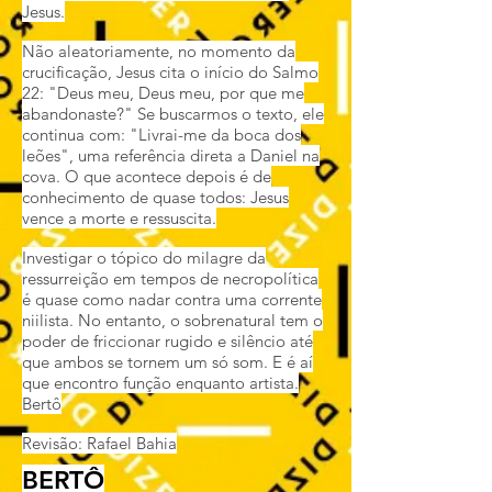
Jesus.
Não aleatoriamente, no momento da
crucificação, Jesus cita o início do Salmo
22: "Deus meu, Deus meu, por que me
abandonaste?" Se buscarmos o texto, ele
continua com: "Livrai-me da boca dos
leões", uma referência direta a Daniel na
cova. O que acontece depois é de
conhecimento de quase todos: Jesus
vence a morte e ressuscita.
Investigar o tópico do milagre da
ressurreição em tempos de necropolítica
é quase como nadar contra uma corrente
niilista. No entanto, o sobrenatural tem o
poder de friccionar rugido e silêncio até
que ambos se tornem um só som. E é aí
que encontro função enquanto artista.
Bertô
Revisão: Rafael Bahia
BERTÔ