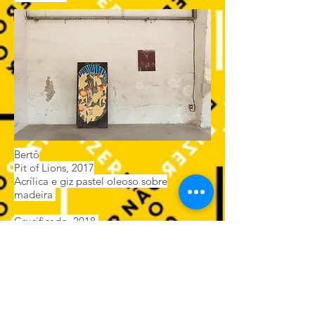
Bertô
Pit of Lions, 2017
Acrílica e giz pastel oleoso sobre
madeira
Crucificado, 2018
Acrílica sobre tela
Bertô
1992, Guarulhos, SP.
Vive e trabalha em Guarulhos, SP.
Formado em Comunicação Social pela
Faculdade Cásper Líbero, em Direção de