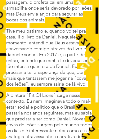
passagem, o profeta cai em uma
armadilha onde seria devorado por leões,
mas Deus envia anjos para segurar as
bocas dos animais.
Tive meu batismo e, quando voltei pra
casa, li o livro de Daniel. Naquele
momento, entendi que Deus estava
conversando comigo através do livro e
daquele sonho. Era 2017 e, a partir de
então, entendi que minha fé deveria ser
tão intensa quanto a de Daniel. Eu
precisaria ter a esperança de que, por
mais que tentassem me jogar na "cova
dos leões", eu sempre sairia de lá vivo.
A pintura "Pit Of Lions" surge nesse
contexto. Eu nem imaginava todo o mal-
estar social e político que o Brasil
passaria nos anos seguintes, mas eu sabia
que precisaria ser como Daniel. Novas
covas de leões surgem pelo mundo todos
os dias e é interessante notar como essa
analogia atravessa até a narrativa de