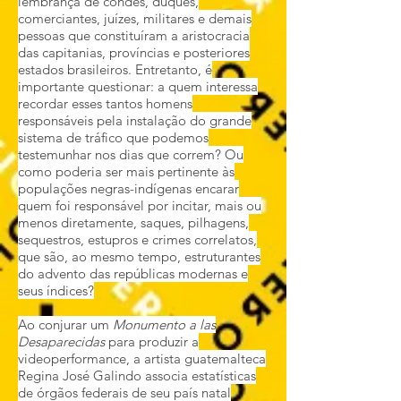
lembrança de condes, duques,
comerciantes, juízes, militares e demais
pessoas que constituíram a aristocracia
das capitanias, províncias e posteriores
estados brasileiros. Entretanto, é
importante questionar: a quem interessa
recordar esses tantos homens
responsáveis pela instalação do grande
sistema de tráfico que podemos
testemunhar nos dias que correm? Ou
como poderia ser mais pertinente às
populações negras-indígenas encarar
quem foi responsável por incitar, mais ou
menos diretamente, saques, pilhagens,
sequestros, estupros e crimes correlatos,
que são, ao mesmo tempo, estruturantes
do advento das repúblicas modernas e
seus índices?
Ao conjurar um
Monumento a las
Desaparecidas
para produzir a
videoperformance, a artista guatemalteca
Regina José Galindo associa estatísticas
de órgãos federais de seu país natal