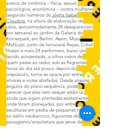
acerca da violência – física, sexual,
psicológica, econômica – contra mulheres
(segundo números do
alerta Isabel
Claudina
, na altura de elaboração da
obra, aproximadamente 28 desapareciam
por semana) ao jardim da Galeria do
Körnerpark, em Berlim. Assim, Musa
Mattiuzzi, junto de Ixmucané Reyes, Citlali
Huezo e mais 24 performers, baixo um
tecido acinzentado, a olhos vistos de
quem passa ao redor, sob as flagrantes
horas do dia até pouco depois do
crepúsculo, torna-se opaca por entre
silvares e vozes abafadas. Desde alguns
ângulos do plano-sequência, pode
parecer que elas nem sequer estão lá,
ainda que sigam plantadas exatamente
onde foram planejadas, por entre
esculturas em pedra de pequenas ninfas,
ao estilo neobarroco, figurantes do
paisagismo/arquitetura que serve de
suporte à intervenção e testemunhas
mudas, portanto, de tudo o que ocorre lá.