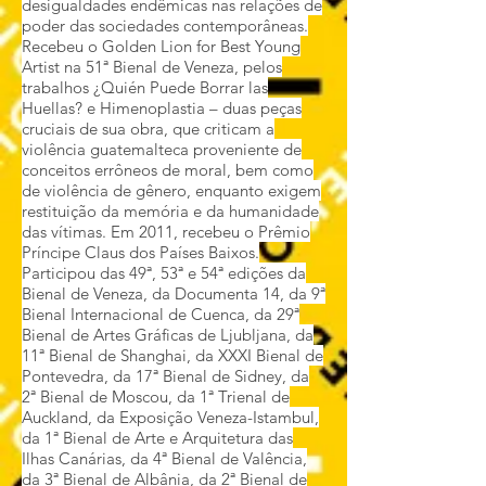
desigualdades endêmicas nas relações de
poder das sociedades contemporâneas.
Recebeu o Golden Lion for Best Young
Artist na 51ª Bienal de Veneza, pelos
trabalhos ¿Quién Puede Borrar las
Huellas? e Himenoplastia – duas peças
cruciais de sua obra, que criticam a
violência guatemalteca proveniente de
conceitos errôneos de moral, bem como
de violência de gênero, enquanto exigem
restituição da memória e da humanidade
das vítimas. Em 2011, recebeu o Prêmio
Príncipe Claus dos Países Baixos.
Participou das 49ª, 53ª e 54ª edições da
Bienal de Veneza, da Documenta 14, da 9ª
Bienal Internacional de Cuenca, da 29ª
Bienal de Artes Gráficas de Ljubljana, da
11ª Bienal de Shanghai, da XXXI Bienal de
Pontevedra, da 17ª Bienal de Sidney, da
2ª Bienal de Moscou, da 1ª Trienal de
Auckland, da Exposição Veneza-Istambul,
da 1ª Bienal de Arte e Arquitetura das
Ilhas Canárias, da 4ª Bienal de Valência,
da 3ª Bienal de Albânia, da 2ª Bienal de